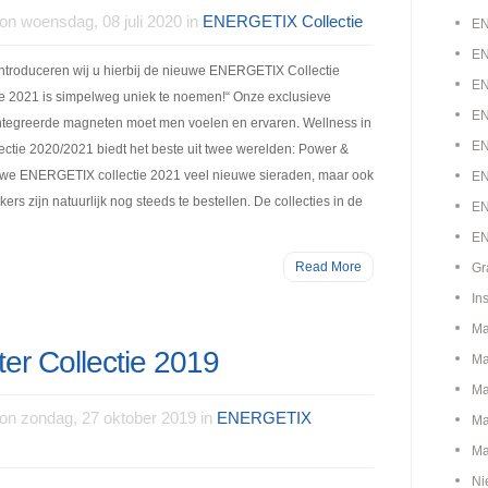
on woensdag, 08 juli 2020 in
ENERGETIX Collectie
EN
EN
ntroduceren wij u hierbij de nieuwe ENERGETIX Collectie
EN
 2021 is simpelweg uniek te noemen!“ Onze exclusieve
EN
tegreerde magneten moet men voelen en ervaren. Wellness in
EN
ctie 2020/2021 biedt het beste uit twee werelden: Power &
ieuwe ENERGETIX collectie 2021 veel nieuwe sieraden, maar ook
EN
 zijn natuurlijk nog steeds te bestellen. De collecties in de
EN
EN
Read More
Gr
In
Ma
r Collectie 2019
Ma
Ma
on zondag, 27 oktober 2019 in
ENERGETIX
Ma
Ma
Ni