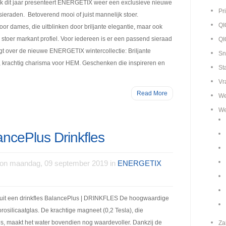
 dit jaar presenteert ENERGETIX weer een exclusieve nieuwe
Pr
sieraden. Betoverend mooi of juist mannelijk stoer.
Q
 dames, die uitblinken door briljante elegantie, maar ook
toer markant profiel. Voor iedereen is er een passend sieraad
QI
gt over de nieuwe ENERGETIX wintercollectie: Briljante
Sn
 krachtig charisma voor HEM. Geschenken die inspireren en
St
Vr
Read More
We
We
cePlus Drinkfles
on maandag, 09 september 2019 in
ENERGETIX
t een drinkfles BalancePlus | DRINKFLES De hoogwaardige
orosilicaatglas. De krachtige magneet (0,2 Tesla), die
es, maakt het water bovendien nog waardevoller. Dankzij de
Za