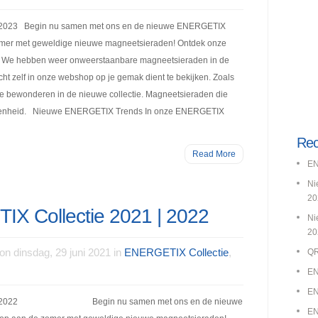
 2023 Begin nu samen met ons en de nieuwe ENERGETIX
zomer met geweldige nieuwe magneetsieraden! Ontdek onze
ren. We hebben weer onweerstaanbare magneetsieraden in de
ht zelf in onze webshop op je gemak dient te bekijken. Zoals
 te bewonderen in de nieuwe collectie. Magneetsieraden die
gelegenheid. Nieuwe ENERGETIX Trends In onze ENERGETIX
Rec
Read More
EN
Ni
20
X Collectie 2021 | 2022
Ni
20
on dinsdag, 29 juni 2021 in
ENERGETIX Collectie
,
QR
EN
EN
2021 | 2022 Begin nu samen met ons en de nieuwe
EN