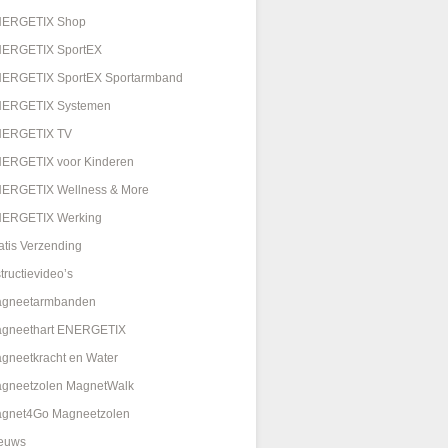
ERGETIX Shop
ERGETIX SportEX
ERGETIX SportEX Sportarmband
ERGETIX Systemen
ERGETIX TV
ERGETIX voor Kinderen
ERGETIX Wellness & More
ERGETIX Werking
atis Verzending
structievideo’s
gneetarmbanden
gneethart ENERGETIX
gneetkracht en Water
gneetzolen MagnetWalk
gnet4Go Magneetzolen
euws