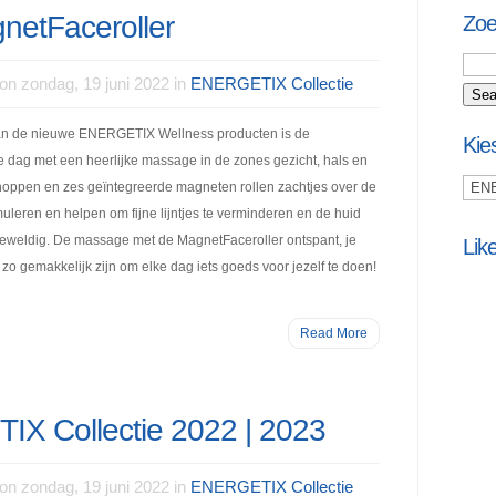
etFaceroller
Zoe
on zondag, 19 juni 2022 in
ENERGETIX Collectie
n de nieuwe ENERGETIX Wellness producten is de
Kie
e dag met een heerlijke massage in de zones gezicht, hals en
 noppen en zes geïntegreerde magneten rollen zachtjes over de
leren en helpen om fijne lijntjes te verminderen en de huid
geweldig. De massage met de MagnetFaceroller ontspant, je
Lik
an zo gemakkelijk zijn om elke dag iets goeds voor jezelf te doen!
Read More
X Collectie 2022 | 2023
on zondag, 19 juni 2022 in
ENERGETIX Collectie