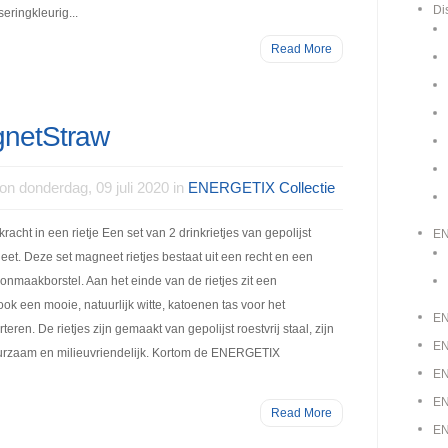
Di
eringkleurig...
Read More
netStraw
on donderdag, 09 juli 2020 in
ENERGETIX Collectie
t in een rietje Een set van 2 drinkrietjes van gepolijst
E
eet. Deze set magneet rietjes bestaat uit een recht en een
onmaakborstel. Aan het einde van de rietjes zit een
ok een mooie, natuurlijk witte, katoenen tas voor het
EN
eren. De rietjes zijn gemaakt van gepolijst roestvrij staal, zijn
EN
urzaam en milieuvriendelijk. Kortom de ENERGETIX
EN
EN
Read More
EN