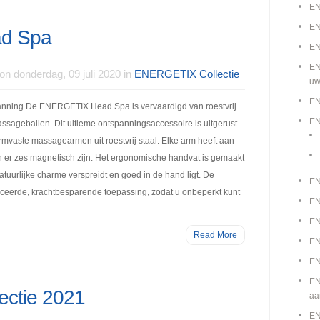
EN
EN
d Spa
EN
EN
on donderdag, 09 juli 2020 in
ENERGETIX Collectie
uw
EN
ning De ENERGETIX Head Spa is vervaardigd van roestvrij
EN
ssageballen. Dit ultieme ontspanningsaccessoire is uitgerust
vormvaste massagearmen uit roestvrij staal. Elke arm heeft aan
 er zes magnetisch zijn. Het ergonomische handvat is gemaakt
atuurlijke charme verspreidt en goed in de hand ligt. De
EN
ceerde, krachtbesparende toepassing, zodat u onbeperkt kunt
EN
EN
Read More
EN
EN
EN
ctie 2021
aa
EN