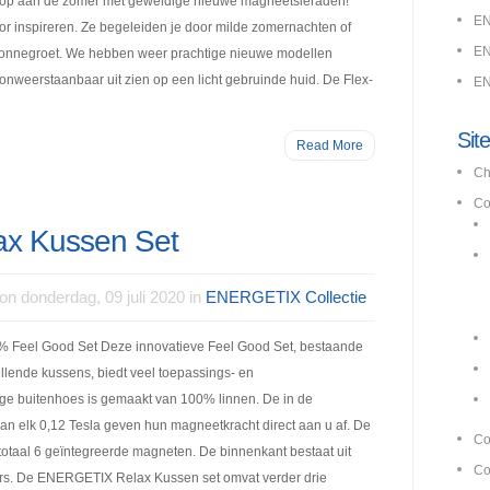
lop aan de zomer met geweldige nieuwe magneetsieraden!
EN
oor inspireren. Ze begeleiden je door milde zomernachten of
EN
zonnegroet. We hebben weer prachtige nieuwe modellen
 onweerstaanbaar uit zien op een licht gebruinde huid. De Flex-
EN
Si
Read More
Ch
Co
x Kussen Set
on donderdag, 09 juli 2020 in
ENERGETIX Collectie
Feel Good Set Deze innovatieve Feel Good Set, bestaande
llende kussens, biedt veel toepassings- en
ge buitenhoes is gemaakt van 100% linnen. De in de
n elk 0,12 Tesla geven hun magneetkracht direct aan u af. De
Co
totaal 6 geïntegreerde magneten. De binnenkant bestaat uit
Co
rs. De ENERGETIX Relax Kussen set omvat verder drie