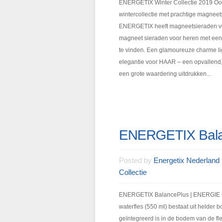
ENERGETIX Winter Collectie 2019 Ook
wintercollectie met prachtige magneet
ENERGETIX heeft magneetsieraden voor
magneet sieraden voor heren met een s
te vinden. Een glamoureuze charme li
elegantie voor HAAR – een opvallend,
een grote waardering uitdrukken...
ENERGETIX Balan
Posted by
Energetix Nederland
Collectie
ENERGETIX BalancePlus | ENERGIE ui
waterfles (550 ml) bestaat uit helder b
geïntegreerd is in de bodem van de fl