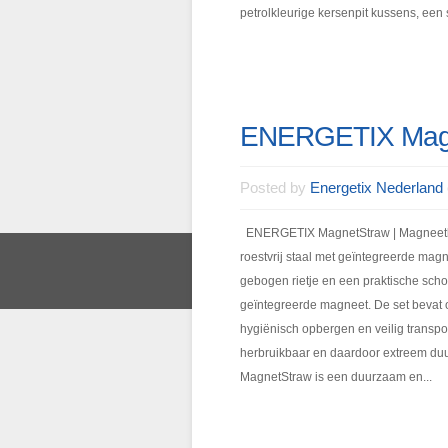
petrolkleurige kersenpit kussens, een s
ENERGETIX Mag
Posted by
Energetix Nederland
ENERGETIX MagnetStraw | Magneetkrach
roestvrij staal met geïntegreerde magn
gebogen rietje en een praktische scho
geïntegreerde magneet. De set bevat o
hygiënisch opbergen en veilig transport
herbruikbaar en daardoor extreem du
MagnetStraw is een duurzaam en...