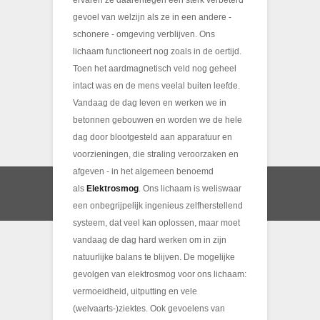
ervaren ze daarentegen een sterk verbeterd
gevoel van welzijn als ze in een andere -
schonere - omgeving verblijven. Ons
lichaam functioneert nog zoals in de oertijd.
Toen het aardmagnetisch veld nog geheel
intact was en de mens veelal buiten leefde.
Vandaag de dag leven en werken we in
betonnen gebouwen en worden we de hele
dag door blootgesteld aan apparatuur en
voorzieningen, die straling veroorzaken en
afgeven - in het algemeen benoemd
als
Elektrosmog
. Ons lichaam is weliswaar
een onbegrijpelijk ingenieus zelfherstellend
systeem, dat veel kan oplossen, maar moet
vandaag de dag hard werken om in zijn
natuurlijke balans te blijven. De mogelijke
gevolgen van elektrosmog voor ons lichaam:
vermoeidheid, uitputting en vele
(welvaarts-)ziektes. Ook gevoelens van