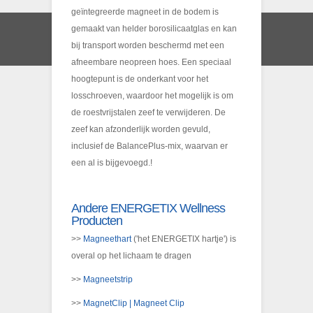
geïntegreerde magneet in de bodem is
gemaakt van helder borosilicaatglas en kan
bij transport worden beschermd met een
afneembare neopreen hoes. Een speciaal
hoogtepunt is de onderkant voor het
losschroeven, waardoor het mogelijk is om
de roestvrijstalen zeef te verwijderen. De
zeef kan afzonderlijk worden gevuld,
inclusief de BalancePlus-mix, waarvan er
een al is bijgevoegd.!
Andere ENERGETIX Wellness
Producten
>>
Magneethart
('het ENERGETIX hartje') is
overal op het lichaam te dragen
>>
Magneetstrip
>>
MagnetClip | Magneet Clip