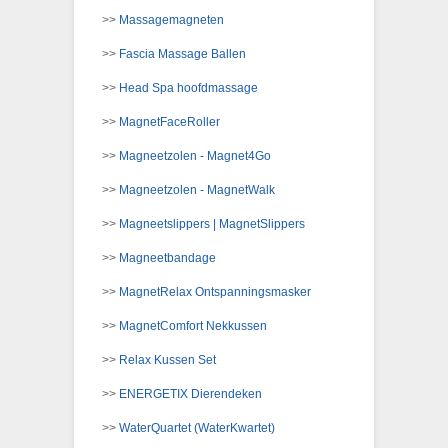
>>
Massagemagneten
>>
Fascia Massage Ballen
>>
Head Spa hoofdmassage
>>
MagnetFaceRoller
>>
Magneetzolen - Magnet4Go
>>
Magneetzolen - MagnetWalk
>>
Magneetslippers | MagnetSlippers
>>
Magneetbandage
>>
MagnetRelax Ontspanningsmasker
>>
MagnetComfort Nekkussen
>>
Relax Kussen Set
>>
ENERGETIX Dierendeken
>>
WaterQuartet (WaterKwartet)