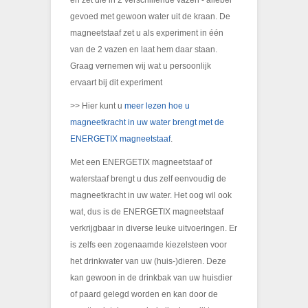
gevoed met gewoon water uit de kraan. De
magneetstaaf zet u als experiment in één
van de 2 vazen en laat hem daar staan.
Graag vernemen wij wat u persoonlijk
ervaart bij dit experiment
>> Hier kunt u
meer lezen hoe u
magneetkracht in uw water brengt met de
ENERGETIX magneetstaaf
.
Met een ENERGETIX magneetstaaf of
waterstaaf brengt u dus zelf eenvoudig de
magneetkracht in uw water. Het oog wil ook
wat, dus is de ENERGETIX magneetstaaf
verkrijgbaar in diverse leuke uitvoeringen. Er
is zelfs een zogenaamde kiezelsteen voor
het drinkwater van uw (huis-)dieren. Deze
kan gewoon in de drinkbak van uw huisdier
of paard gelegd worden en kan door de